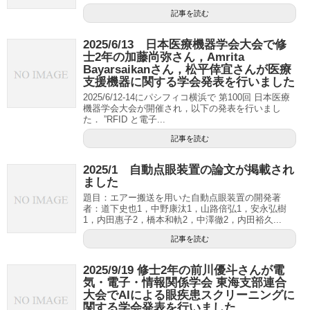
記事を読む
2025/6/13 日本医療機器学会大会で修
士2年の加藤尚弥さん，Amrita
Bayarsaikanさん，松平倖宜さんが医療
支援機器に関する学会発表を行いました
2025/6/12-14にパシフィコ横浜で 第100回 日本医療
機器学会大会が開催され，以下の発表を行いまし
た． ”RFID と電子...
記事を読む
2025/1 自動点眼装置の論文が掲載され
ました
題目：エアー搬送を用いた自動点眼装置の開発著
者：道下史也1，中野康汰1，山路倍弘1，安永弘樹
1，内田惠子2，橋本和軌2，中澤徹2，内田裕久...
記事を読む
2025/9/19 修士2年の前川優斗さんが電
気・電子・情報関係学会 東海支部連合
大会でAIによる眼疾患スクリーニングに
関する学会発表を行いました